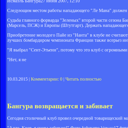
Исмаэль Бангура
27 июня 2007, 12:10
Следующим местом работы нападающего "Ле Мана" должен с
Судьба главного форварда "Зеленых" второй части сезона Б
(Марсель, ПСЖ) и Европы (Штутгарт). Держать нападающего
Приобретение молодого Пайе из "Нанта" в клубе не считают
лучших бомбардиром чемпионата Франции также всерьез ин
"Я выбрал "Сент-Этьенн", потому что это клуб с огромными
"Нет, я не
10.03.2015 |
Комментарии: 0
|
Читать полностью
Бангура возвращается и забивает
Сегодня столичный клуб провел очередной товарищеский ма
"Алло, Киев, я снова забиваю!" Фото fcdynamo.kiev.ua
17 февр