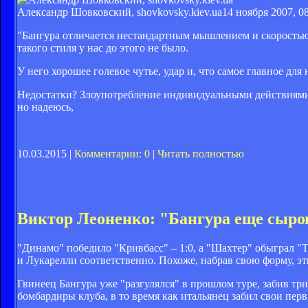
Александр Шовковский, shovkovsky.kiev.ua
14 ноября 2007, 0
"Бангура отличается нестандартным мышлением и скоростью 
такого стиля у нас до этого не было.
У него хорошее голевое чутье, удар и, что самое главное дл
Недостатки? Злоупотребление индивидуальными действиями.
но надеюсь,
10.03.2015 |
Комментарии: 0
|
Читать полностью
Виктор Леоненко: "Бангура еще сыро
"Динамо" победило "Кривбасс" – 1:0, а "Шахтер" обыграл "Т
и Лукарелли соответственно. Похоже, набрав свою форму, эт
Гвинеец Бангура уже "разгулялся" в прошлом туре, забив тр
бомбардиры клуба, в то время как итальянец забил свои пер