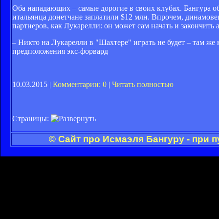
Оба нападающих – самые дорогие в своих клубах. Бангура о
итальянца донетчане заплатили $12 млн. Впрочем, динамовец
партнеров, как Лукарелли: он может сам начать и закончить а
– Никто на Лукарелли в "Шахтере" играть не будет – там же 
предположения экс-форвард
10.03.2015 |
Комментарии: 0
|
Читать полностью
Страницы:
© Сайт про Исмаэля Бангуру - при 