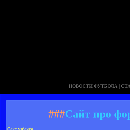
|
НОВОСТИ ФУТБОЛА
СТ
###
Сайт про фо
Секс узбечка