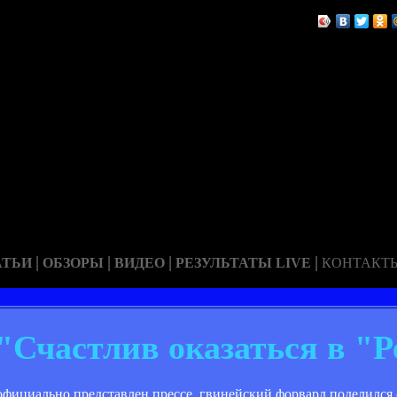
|
|
|
|
АТЬИ
ОБЗОРЫ
ВИДЕО
РЕЗУЛЬТАТЫ LIVE
КОНТАКТ
"Счастлив оказаться в "Р
фициально представлен прессе, гвинейский форвард поделился