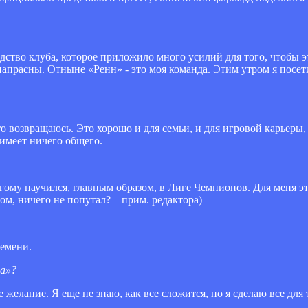
дство клуба, которое приложило много усилий для того, чтобы эт
 напрасны. Отныне «Ренн» - это моя команда. Этим утром я посе
что возвращаюсь. Это хорошо и для семьи, и для игровой карьеры
 имеет ничего общего.
гому научился, главным образом, в Лиге Чемпионов. Для меня э
сом, ничего не попутал? – прим. редактора)
ремени.
на»?
е желание. Я еще не знаю, как все сложится, но я сделаю все для