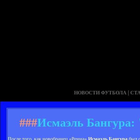
|
НОВОСТИ ФУТБОЛА
СТ
###
Исмаэль Бангура: 
После того, как новобранец «Ренна»
Исмаэль Бангура
был о