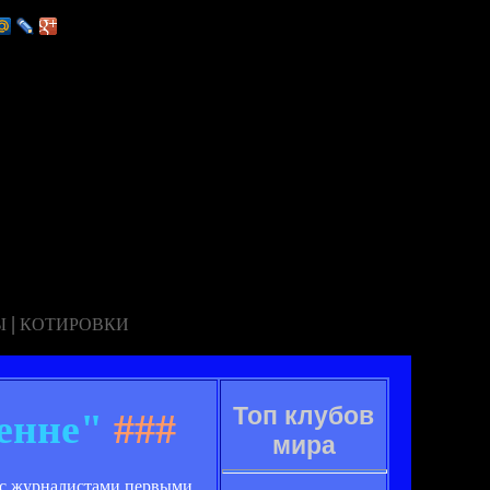
|
Ы
КОТИРОВКИ
Топ клубов
енне"
###
мира
 с журналистами первыми