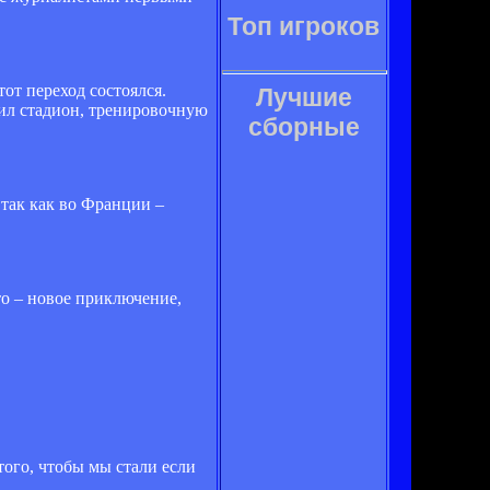
Топ игроков
от переход состоялся.
Лучшие
тил стадион, тренировочную
сборные
, так как во Франции –
то – новое приключение,
 того, чтобы мы стали если