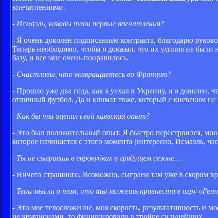
впечатлениями.
- Исмаэль, каковы твои первые впечатления?
- Я очень доволен подписанием контракта, благодарю руково
Теперь необходимо, чтобы я доказал, что их усилия не были
базу, и все мне очень понравилось.
- Счастливы, что возвращаетесь во Францию?
- Прошло уже два года, как я уехал в Украину, и я доволен, 
отличный футбол. Да и климат тоже, который с киевским не
- Как бы ты оценил свой киевский опыт?
- Это был положительный опыт. Я быстро перестроился, мно
которое начинается с этого момента (интересно, Исмаэль, ча
- Ты не сыграешь в еврокубках в грядущем сезоне…
- Ничего страшного. Возможно, сыграем там уже в скором в
- Твои мысли о том, что ты можешь привнести в игру «Рен
- Это мое телосложение, моя скорость, результативность и мо
не чемпионами, то финишировали в тройке сильнейших.